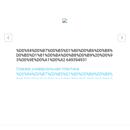
B8%
%D0%94%D0%B7%D0%B5%D1%80%D0%B6%D0%B8%
%D
0%9
D0%BD%D1%81%D0%BA%D0%B8%D0%B9%20%D0%9
D0
3%D0%9E%D0%A1%D0%A2 649394931
3%
Смазка универсальная пластика
Сма
B8%
%D0%94%D0%B7%D0%B5%D1%80%D0%B6%D0%B8%
%D
0%9
D0%BD%D1%81%D0%BA%D0%B8%D0%B9%20%D0%9
D0
3%D0%9E%D0%A1%D0%A2 аэр ДиК 400мл
3%