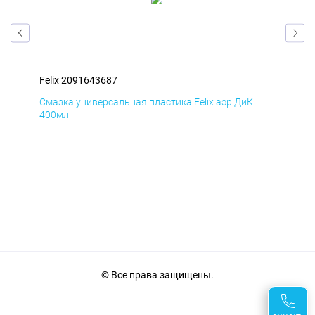
Felix 2091643687
Fel
Смазка универсальная пластика Felix аэр ДиК
Сма
400мл
40
© Все права защищены.