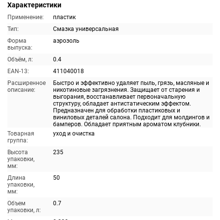
Характеристики
Применение:
пластик
Тип:
Смазка универсальная
Форма
аэрозоль
выпуска:
Объём, л:
0.4
EAN-13:
411040018
Расширенное
Быстро и эффективно удаляет пыль, грязь, масляные и
описание:
никотиновые загрязнения. Защищает от старения и
выгорания, восстанавливает первоначальную
структуру, обладает антистатическим эффектом.
Предназначен для обработки пластиковых и
виниловых деталей салона. Подходит для молдингов и
бамперов. Обладает приятным ароматом клубники.
Товарная
уход и очистка
группа:
Высота
235
упаковки,
мм:
Длина
50
упаковки,
мм:
Объем
0.7
упаковки, л: