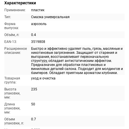
Характеристики
Применение:
пластик
Тип:
Смазка универсальная
Форма
аэрозоль
выпуска:
Объём, л:
0.4
EAN-13:
3519808
Расширенное
Быстро и эффективно удаляет пыль, грязь, масляные и
описание:
никотиновые загрязнения. Защищает от старения и
выгорания, восстанавливает первоначальную
структуру, обладает антистатическим эффектом.
Предназначен для обработки пластиковых и
виниловых деталей салона. Подходит для молдингов и
бамперов. Обладает приятным ароматом клубники.
Товарная
уход и очистка
группа:
Высота
235
упаковки,
мм:
Длина
50
упаковки,
мм:
Объем
0.7
упаковки, л: