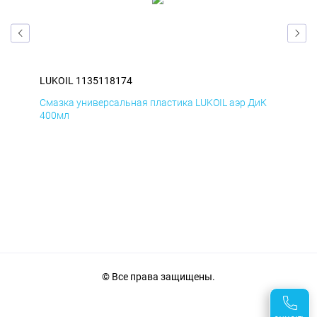
LUKOIL 1135118174
LUK
мД
Смазка универсальная пластика LUKOIL аэр ДиК
Сма
400мл
40
© Все права защищены.