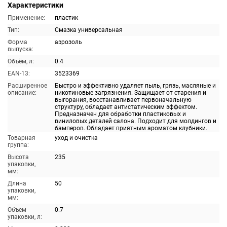
Характеристики
Применение:
пластик
Тип:
Смазка универсальная
Форма
аэрозоль
выпуска:
Объём, л:
0.4
EAN-13:
3523369
Расширенное
Быстро и эффективно удаляет пыль, грязь, масляные и
описание:
никотиновые загрязнения. Защищает от старения и
выгорания, восстанавливает первоначальную
структуру, обладает антистатическим эффектом.
Предназначен для обработки пластиковых и
виниловых деталей салона. Подходит для молдингов и
бамперов. Обладает приятным ароматом клубники.
Товарная
уход и очистка
группа:
Высота
235
упаковки,
мм:
Длина
50
упаковки,
мм:
Объем
0.7
упаковки, л: