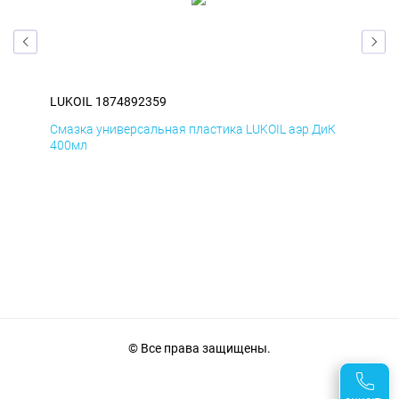
LUKOIL 1874892359
LUK
мД
Смазка универсальная пластика LUKOIL аэр ДиК
Сма
400мл
40
© Все права защищены.