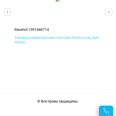
Ravenol 1391446714
Rav
БмД
Смазка универсальная пластика Ravenol аэр ДиК
Сма
400мл
40
© Все права защищены.