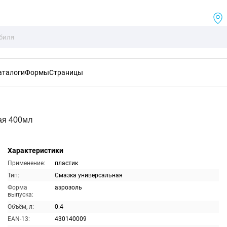
аталоги
Формы
Страницы
ая 400мл
Характеристики
Применение:
пластик
Тип:
Смазка универсальная
Форма
аэрозоль
выпуска:
Объём, л:
0.4
EAN-13:
430140009