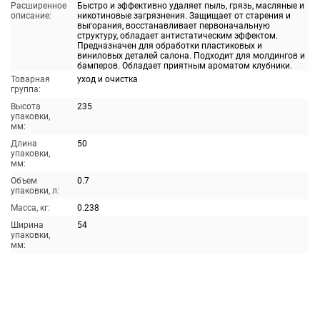
Расширенное
Быстро и эффективно удаляет пыль, грязь, масляные и
описание:
никотиновые загрязнения. Защищает от старения и
выгорания, восстанавливает первоначальную
структуру, обладает антистатическим эффектом.
Предназначен для обработки пластиковых и
виниловых деталей салона. Подходит для молдингов и
бамперов. Обладает приятным ароматом клубники.
Товарная
уход и очистка
группа:
Высота
235
упаковки,
мм:
Длина
50
упаковки,
мм:
Объем
0.7
упаковки, л:
Масса, кг:
0.238
Ширина
54
упаковки,
мм: