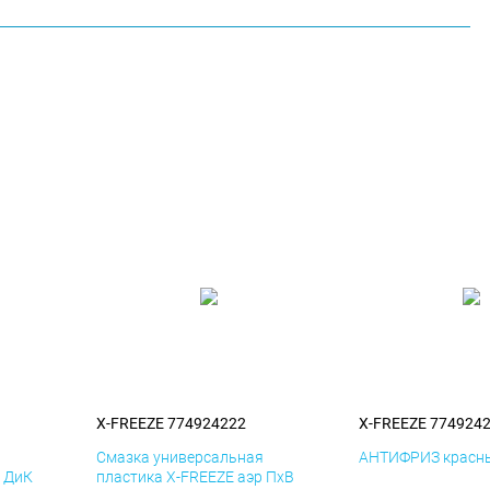
X-FREEZE 774924222
X-FREEZE 774924
я
Смазка универсальная
АНТИФРИЗ красны
р ДиК
пластика X-FREEZE аэр ПхВ