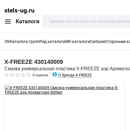
stels-ug.ru
Каталоги
ЛК
Каталоги групп
Ред.каталоги
Wh-каталоги
Carbase
Сторонние к
X-FREEZE
430140009
Смазка универсальная пластика X-FREEZE аэр Ароматн
О бренде X-FREEZE
0 оценок