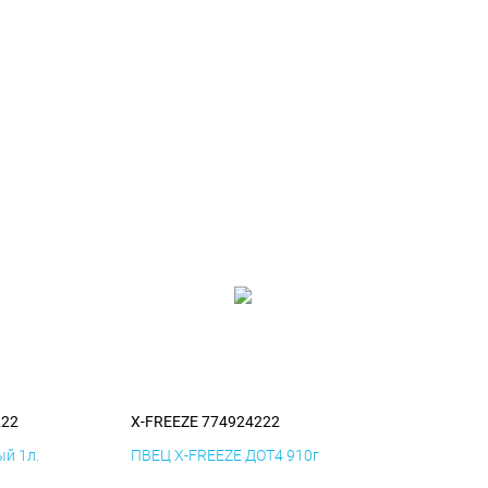
222
X-FREEZE 774924222
й 1л.
ПВЕЦ X-FREEZE ДОТ4 910г